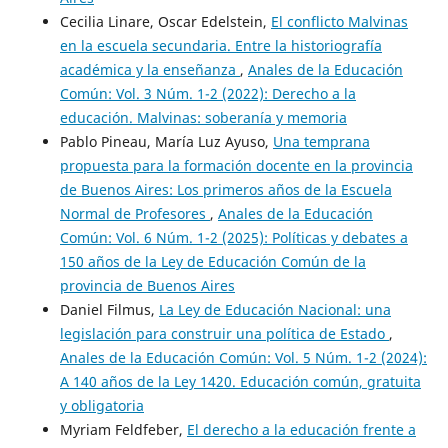
Cecilia Linare, Oscar Edelstein,
El conflicto Malvinas
en la escuela secundaria. Entre la historiografía
académica y la enseñanza
,
Anales de la Educación
Común: Vol. 3 Núm. 1-2 (2022): Derecho a la
educación. Malvinas: soberanía y memoria
Pablo Pineau, María Luz Ayuso,
Una temprana
propuesta para la formación docente en la provincia
de Buenos Aires: Los primeros años de la Escuela
Normal de Profesores
,
Anales de la Educación
Común: Vol. 6 Núm. 1-2 (2025): Políticas y debates a
150 años de la Ley de Educación Común de la
provincia de Buenos Aires
Daniel Filmus,
La Ley de Educación Nacional: una
legislación para construir una política de Estado
,
Anales de la Educación Común: Vol. 5 Núm. 1-2 (2024):
A 140 años de la Ley 1420. Educación común, gratuita
y obligatoria
Myriam Feldfeber,
El derecho a la educación frente a