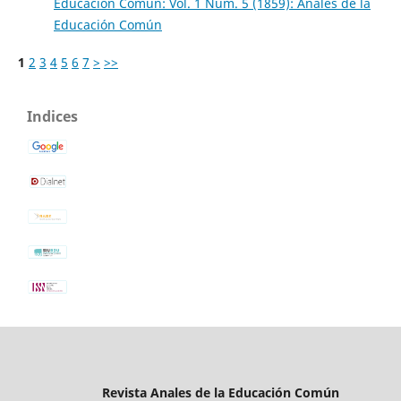
Educación Común: Vol. 1 Núm. 5 (1859): Anales de la
Educación Común
1
2
3
4
5
6
7
>
>>
Indices
Revista Anales de la Educación Común