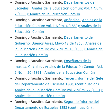
Domingo Faustino Sarmiento,
Departamentos de
Escuelas
,
Anales de la Educación Común: Vol. 1 Núm.
2 (1858): Anales de la Educación Común
Domingo Faustino Sarmiento,
Apéndice
,
Anales de la
Educación Común: Vol. 1 Núm. 4 (1859): Anales de la
Educación Común
Domingo Faustino Sarmiento,
Departamento de
Gobierno. Buenos Aires, Mayo 18 de 1860
,
Anales de
la Educación Común: Vol. 2 Núm. 16 (1860): Anales de
la Educación Común
Domingo Faustino Sarmiento,
Enseñanza de la
musica. Circular.
,
Anales de la Educación Común: Vol.
2 Núm. 20 (1861): Anales de la Educación Común
Domingo Faustino Sarmiento,
Tercer Informe del Gefe
del Departamento de Escuelas 1860. (continuación)
,
Anales de la Educación Común: Vol. 2 Núm. 22 (1861):
Anales de la Educación Común
Domingo Faustino Sarmiento,
Segundo Informe del
Departamento de Escuelas 1858 (continuación)
,