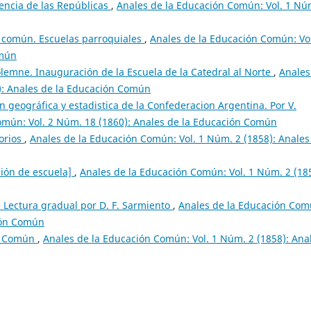
encia de las Repúblicas
,
Anales de la Educación Común: Vol. 1 Nú
 común. Escuelas parroquiales
,
Anales de la Educación Común: Vol
omún
lemne. Inauguración de la Escuela de la Catedral al Norte
,
Anales
): Anales de la Educación Común
n geográfica y estadistica de la Confederacion Argentina. Por V.
omún: Vol. 2 Núm. 18 (1860): Anales de la Educación Común
orios
,
Anales de la Educación Común: Vol. 1 Núm. 2 (1858): Anales
ción de escuela]
,
Anales de la Educación Común: Vol. 1 Núm. 2 (18
 Lectura gradual por D. F. Sarmiento
,
Anales de la Educación Com
ción Común
n Común
,
Anales de la Educación Común: Vol. 1 Núm. 2 (1858): Ana