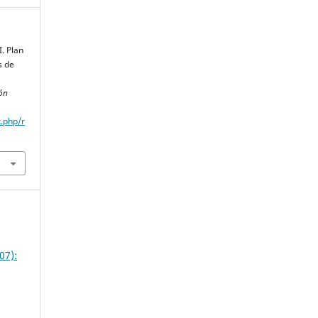
. Plan
s de
ón
x.php/r
07):