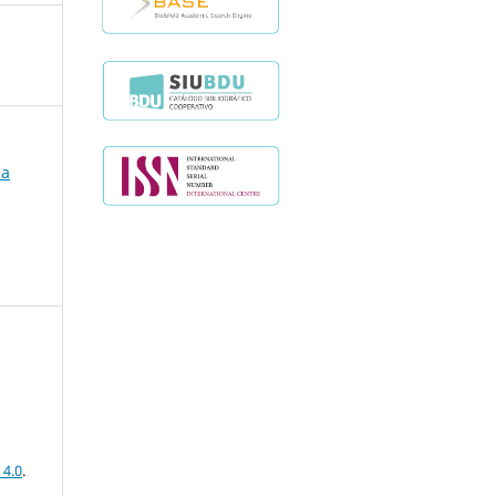
la
 4.0
.