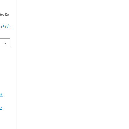
les De
x.php/r
es
2