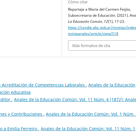
Cómo citar
Reportaje a María del Carmen Feijóo,
Subsecretaria de Educación. (2021).
Ana
La Educación Común
,
12
(1), 17-23.
https://cendie.abc.gob.ar/revistas/inde
evistaanales/article/view/518
Más formatos de cita
 Acreditación de Competencias Laborales
,
Anales de la Educación
ación educativa
editor
,
Anales de la Educación Común: Vol. 11 Núm. 4 (1872): Anal
ones y Contribuciones
,
Anales de la Educación Común: Vol. 1 Núm. 
 a Emilia Ferreiro
,
Anales de la Educación Común: Vol. 11 Núm. 1