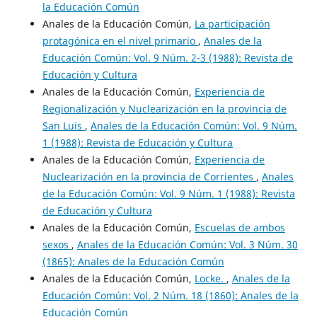
la Educación Común
Anales de la Educación Común,
La participación
protagónica en el nivel primario
,
Anales de la
Educación Común: Vol. 9 Núm. 2-3 (1988): Revista de
Educación y Cultura
Anales de la Educación Común,
Experiencia de
Regionalización y Nuclearización en la provincia de
San Luis
,
Anales de la Educación Común: Vol. 9 Núm.
1 (1988): Revista de Educación y Cultura
Anales de la Educación Común,
Experiencia de
Nuclearización en la provincia de Corrientes
,
Anales
de la Educación Común: Vol. 9 Núm. 1 (1988): Revista
de Educación y Cultura
Anales de la Educación Común,
Escuelas de ambos
sexos
,
Anales de la Educación Común: Vol. 3 Núm. 30
(1865): Anales de la Educación Común
Anales de la Educación Común,
Locke.
,
Anales de la
Educación Común: Vol. 2 Núm. 18 (1860): Anales de la
Educación Común