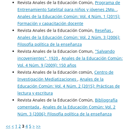
Revista Anales de la Educación Común,
Programa de
Entrenamiento Satelital para niños y jóvenes 2Mp.
,
Anales de la Educación Común: Vol. 4 Núm. 1 (2015):
Formación y capacitación docente
Revista Anales de la Educación Común,
Reseñas
,
Anales de la Educación Común: Vol. 2 Núm. 3 (2006):
Filosofía política de la enseñanza
Revista Anales de la Educacion Comun,
"Salvando
incovenientes", 1920
,
Anales de la Educación Común:
Vol. 4 Núm. 9 (2009): 150 años
Revista Anales de la Educación común,
Centro de
Investigación Mediatizaciones
,
Anales de la
Educación Común: Vol. 4 Núm. 2 (2015): Prácticas de
lectura y escritura
Revista Anales de la Educación Común,
Bibliografía
comentada
,
Anales de la Educación Común: Vol. 2
Núm. 3 (2006): Filosofía política de la enseñanza
<<
<
1
2
3
4
5
>
>>