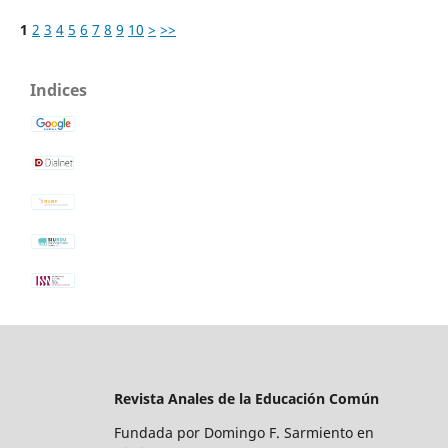
1
2
3
4
5
6
7
8
9
10
>
>>
Indices
Revista Anales de la Educación Común
Fundada por Domingo F. Sarmiento en