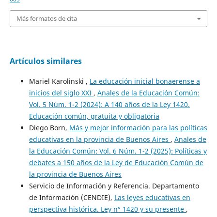
Más formatos de cita
Artículos similares
Mariel Karolinski ,
La educación inicial bonaerense a
inicios del siglo XXI
,
Anales de la Educación Común:
Vol. 5 Núm. 1-2 (2024): A 140 años de la Ley 1420.
Educación común, gratuita y obligatoria
Diego Born,
Más y mejor información para las políticas
educativas en la provincia de Buenos Aires
,
Anales de
la Educación Común: Vol. 6 Núm. 1-2 (2025): Políticas y
debates a 150 años de la Ley de Educación Común de
la provincia de Buenos Aires
Servicio de Información y Referencia. Departamento
de Información (CENDIE),
Las leyes educativas en
perspectiva histórica. Ley n° 1420 y su presente
,