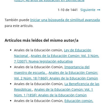
1-10 de 1441
Siguiente
También puede
Iniciar una búsqueda de similitud avanzada
para este artículo.
Artículos más leídos del mismo autor/a
Anales de la Educación común,
Ley de Educación
Nacional
,
Anales de la Educación Común: Vol. 3 Núm.
7 (2007): Nueva legislación educativa
Anales de la Educación Común,
Importancia del
maestro de escuela.
,
Anales de la Educación Común:
Vol. 2 Núm. 18 (1860): Anales de la Educación Común
Anales de la Educación Común,
La Beneficencia de las
Repúblicas
,
Anales de la Educación Común: Vol. 1
Núm. 1 (1858): Anales de la Educación Común
Anales de la Educación Común,
Educación común.