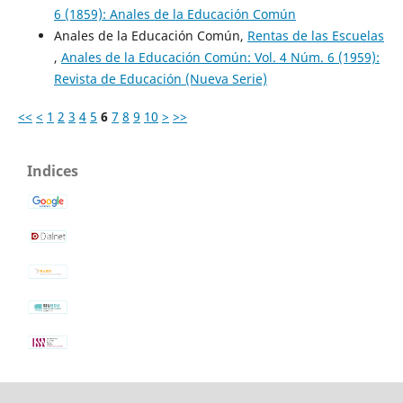
6 (1859): Anales de la Educación Común
Anales de la Educación Común,
Rentas de las Escuelas
,
Anales de la Educación Común: Vol. 4 Núm. 6 (1959):
Revista de Educación (Nueva Serie)
<<
<
1
2
3
4
5
6
7
8
9
10
>
>>
Indices