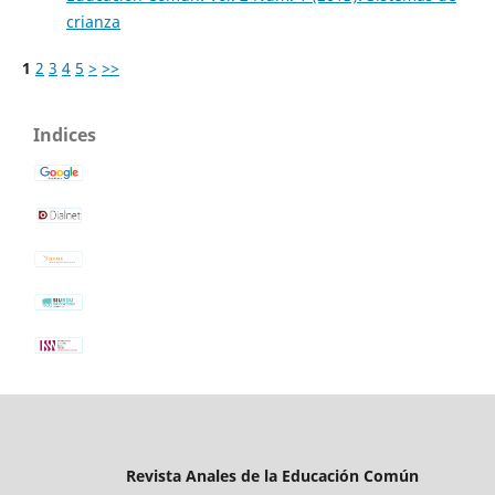
crianza
1
2
3
4
5
>
>>
Indices
Revista Anales de la Educación Común